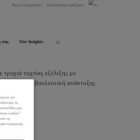
Βρείτε ένα γραφείο |
Επικοινωνήστε μαζί μας |
η σας
Our Insights
 τροχιά ταχείας εξέλιξης με
εσματική συμβουλευτική ανάπτυξης
οσης.
έχεστε την
αυξάνουμε τη
ιστοσελίδας μας
ίτητα cookies"
 από τη
ιρία περιήγησης.