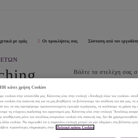
χετικά με εμάς
Οι προκλήσεις σας
Σύσταση από τον εργοδότ
ΓΕΤΩΝ
ching
Βάλτε τα στελέχη σας σε
στοχευμένη και αποτελ
R κάνει χρήση Cookies
και ενίσχυσης της απόδ
με cookies στην ιστοσελίδα μας. Κάνοντας κλικ στην επιλογή «Αποδοχή όλων των cookies» αποδ
ν cookies στη συσκευή σας για να μας βοηθήσετε να βελτιώνουμε την απόδοση του site μας, να 
ητά του, να σας προσφέρουμε προσωποποιημένη εμπειρία περιήγησης, να αναλύουμε τη χρήση της 
νουμε τις ενέργειες marketing του οργανισμού μας. Κάνοντας κλικ στην επιλογή "Απολύτως απαρα
ην αποθήκευση μόνο των απολύτως αναγκαίων cookies στη συσκευή σας. Δεν θα χρησιμοποιηθούν
ς άλλα cookies. Να σημειωθεί ότι η παραπάνω επιλογή μπορεί να μην οδηγήσει στη βέλτιστη εμπε
λάβετε περισσότερες πληροφορίες στην
Πολιτική χρήσης Cookies