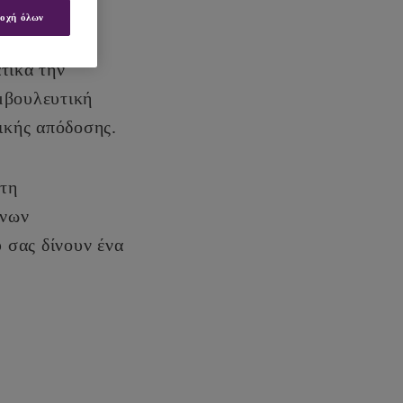
οχή όλων
σετε για τη
τικά την
μβουλευτική
τικής απόδοσης.
στη
ένων
 σας δίνουν ένα