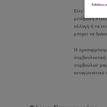
Ρυθμίσεις γ
Είτε θέλετε να
μετάβαση στελε
αλλαγή ή να εν
μπορεί να δράσε
Η προσαρμόσιμη
συμβουλευτική 
συμβούλων μας,
ανταγωνιστικό 