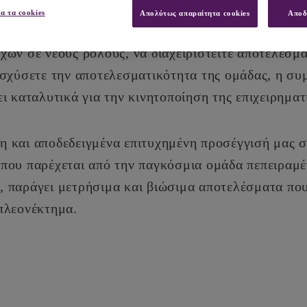
ια τα cookies
Απολύτως απαραίτητα cookies
Αποδ
 αναπτύξετε ταλέντα υψηλών δυνατοτήτων, να φροντί
χών σε νέους ρόλους, να διαχειριστείτε αποτελεσμα
ισχύσετε την αποτελεσματικότητα της ομάδας, η συ
ι καταλυτικά για την κινητοποίηση της επιχειρημα
 και αποδεδειγμένα επιτυχημένη προσέγγισή μας 
που παρέχεται από την παγκόσμια ομάδα πεπειραμ
 παράγει μετρήσιμα και βιώσιμα αποτελέσματα που
πλεονέκτημα.