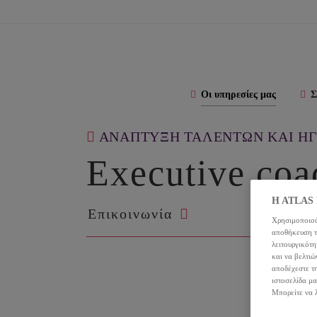
Οι υπηρεσίες μας
Σ
ΑΝΑΠΤΥΞΗ ΤΑΛΕΝΤΩΝ ΚΑΙ Η
Executive coa
H ATLAS H
Επικοινωνία
Χρησιμοποιού
αποθήκευση τω
λειτουργικότ
και να βελτιώ
αποδέχεστε τ
ιστοσελίδα μα
Μπορείτε να 