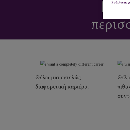
βοη
Ρυθμίσεις γ
περισ
ΕΧ
Θέλω μια εντελώς
Θέλω
διαφορετική καριέρα.
πιθα
συντ