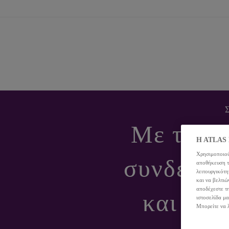
Με την ε
H ATLAS H
Χρησιμοποιού
συνδέουμε
αποθήκευση τω
λειτουργικότ
και να βελτιώ
αποδέχεστε τ
και υπε
ιστοσελίδα μα
Μπορείτε να 