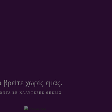
ό
Πολυάριθμες
0
θέσεις εργασίας
τες
στον τομέα
ν
σας.
υν
ζί
 βρείτε χωρίς εμάς.
ΟΝΤΑ ΣΕ ΚΑΛΥΤΕΡΕΣ ΘΕΣΕΙΣ