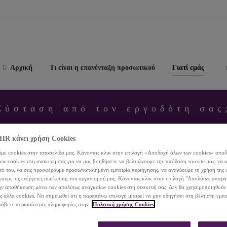
Αρχική
Τι είναι η επανένταξη προσωπικού
Γιατί εμάς
Σύσταση από τον εργοδότη σας
νεργή δικτύωση της
R κάνει χρήση Cookies
με cookies στην ιστοσελίδα μας. Κάνοντας κλικ στην επιλογή «Αποδοχή όλων των cookies» αποδ
 ενεργά με χιλιάδες
ν cookies στη συσκευή σας για να μας βοηθήσετε να βελτιώνουμε την απόδοση του site μας, να 
ητά του, να σας προσφέρουμε προσωποποιημένη εμπειρία περιήγησης, να αναλύουμε τη χρήση της 
νουμε τις ενέργειες marketing του οργανισμού μας. Κάνοντας κλικ στην επιλογή "Απολύτως απαρα
ην αποθήκευση μόνο των απολύτως αναγκαίων cookies στη συσκευή σας. Δεν θα χρησιμοποιηθούν
ύθυνους προσλήψεων
ς άλλα cookies. Να σημειωθεί ότι η παραπάνω επιλογή μπορεί να μην οδηγήσει στη βέλτιστη εμπε
λάβετε περισσότερες πληροφορίες στην
Πολιτική χρήσης Cookies