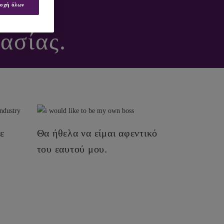
 60%
οχή όλων
ασίας.
ΤΕ;
ε
Θα ήθελα να είμαι αφεντικό
του εαυτού μου.