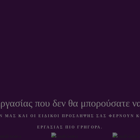
υμμένες
Διευθυντές
Πάνω απ
ς εργασίας
προσλήψεων σε
30.000.00
υ δεν θα
κορυφαίες
συμμετεχον
ούσατε να
εταιρείες.
σε όλο το
ίτε χωρίς
κόσμο έχο
εμάς.
επιτύχει μα
μας.
ργασίας που δεν θα μπορούσατε να
Ν ΜΑΣ ΚΑΙ ΟΙ ΕΙΔΙΚΟΙ ΠΡΟΣΛΗΨΗΣ ΣΑΣ ΦΕΡΝΟΥΝ Κ
ΕΡΓΑΣΙΑΣ ΠΙΟ ΓΡΗΓΟΡΑ.