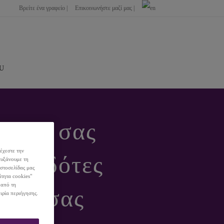
Βρείτε ένα γραφείο |
Επικοινωνήστε μαζί μας |
;
 LHH, σας
έχεστε την
 εργοδότες
αυξάνουμε τη
ιστοσελίδας μας
ίτητα cookies"
 από τη
 και σας
ιρία περιήγησης.