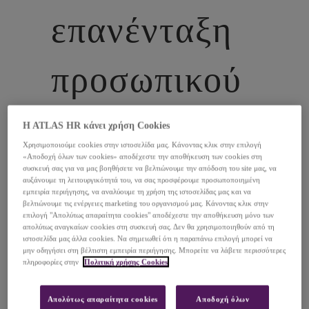
επανένταξη
προσωπικού
Επικοινωνία
H ATLAS HR κάνει χρήση Cookies
Χρησιμοποιούμε cookies στην ιστοσελίδα μας. Κάνοντας κλικ στην επιλογή
«Αποδοχή όλων των cookies» αποδέχεστε την αποθήκευση των cookies στη
συσκευή σας για να μας βοηθήσετε να βελτιώνουμε την απόδοση του site μας, να
αυξάνουμε τη λειτουργικότητά του, να σας προσφέρουμε προσωποποιημένη
Βοηθάμε στην εύκολη μετάβαση
εμπειρία περιήγησης, να αναλύουμε τη χρήση της ιστοσελίδας μας και να
βελτιώνουμε τις ενέργειες marketing του οργανισμού μας. Κάνοντας κλικ στην
των εργαζομένων σε νέες θέσεις
επιλογή "Απολύτως απαραίτητα cookies" αποδέχεστε την αποθήκευση μόνο των
απολύτως αναγκαίων cookies στη συσκευή σας. Δεν θα χρησιμοποιηθούν από τη
εργασίας και ευκαιρίες καριέρας.
ιστοσελίδα μας άλλα cookies. Να σημειωθεί ότι η παραπάνω επιλογή μπορεί να
μην οδηγήσει στη βέλτιστη εμπειρία περιήγησης. Μπορείτε να λάβετε περισσότερες
πληροφορίες στην
Πολιτική χρήσης Cookies
Απολύτως απαραίτητα cookies
Αποδοχή όλων